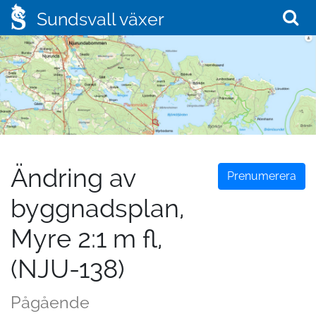
Sundsvall växer
Ändring av
Prenumerera
byggnadsplan,
Myre 2:1 m fl,
(NJU-138)
Pågående