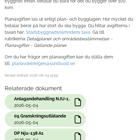
byggrätt innan, betalar du bara för det du bygger över 100
kvm.
Planavgiften tas ut enligt plan- och bygglagen. Hur mycket du
betalar beror på hur stort du ska bygga. Du hittar avgifterna i
taxan här:
Stadsbyggnadsnämndens taxa
. Gå till
rubrikerna
Detaljplaner och områdesbestämmelser -
Planavgifter - Gällande planer.
Om du har frågor om planavgiften kan du ställa dem
till:
planavdelningen@sundsvall.se
Senast ändrad: 2026-08-04 15:59
Relaterade dokument
Antagandehandling NJU-138
2026-05-04
05 Granskningsutlåtande
2026-05-04
DP Nju-138 A1
2026-05-04