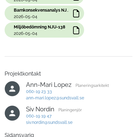
Barnkonsekvensanalys NJU-138
2026-05-04
Miljöbedömning NJU-138
2026-05-04
Projektkontakt
Ann-Mari Lopez
Planeringsarkitekt
060-19 23 33
ann-mari.lopez@sundsvall.se
Siv Nordin
Planingenjör
060-19 19 47
siv.nordin@sundsvall.se
Sidansvarig