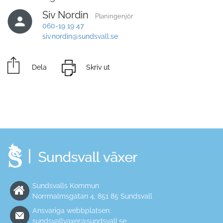
Siv Nordin
Planingenjör
060-19 19 47
siv.nordin@sundsvall.se
Dela
Skriv ut
Sundsvalls Kommun
Norrmalmsgatan 4, 851 85 Sundsvall
Ansvariga webbplatsen:
sundsvallvaxer@sundsvall.se